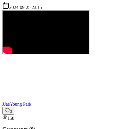
2024-09-25 23:15
J
JaeYoung Park
0
158