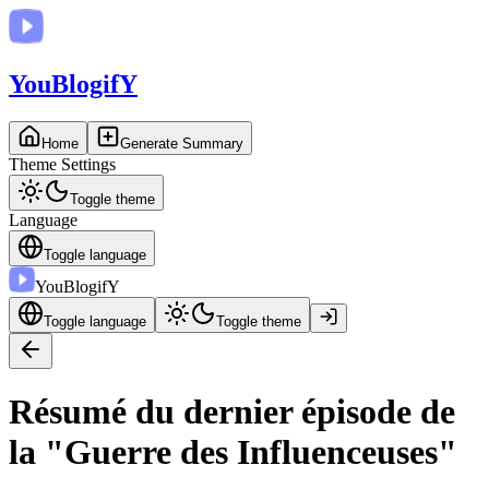
You
BlogifY
Home
Generate Summary
Theme Settings
Toggle theme
Language
Toggle language
You
BlogifY
Toggle language
Toggle theme
Résumé du dernier épisode de
la "Guerre des Influenceuses"