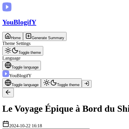
You
BlogifY
Home
Generate Summary
Theme Settings
Toggle theme
Language
Toggle language
You
BlogifY
Toggle language
Toggle theme
Le Voyage Épique à Bord du Sh
2024-10-22 16:18