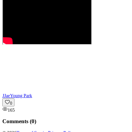
J
JaeYoung Park
0
165
Comments (
0
)