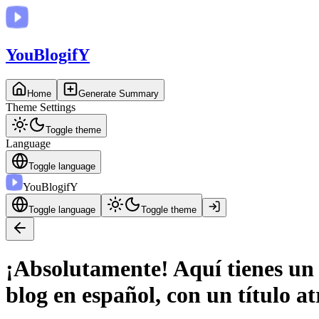
You
BlogifY
Home
Generate Summary
Theme Settings
Toggle theme
Language
Toggle language
You
BlogifY
Toggle language
Toggle theme
¡Absolutamente! Aquí tienes un
blog en español, con un título at