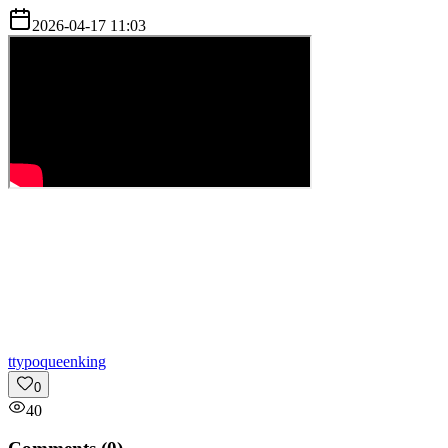
2026-04-17 11:03
t
typoqueenking
0
40