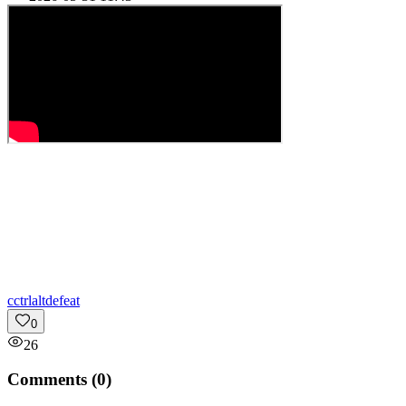
c
ctrlaltdefeat
0
26
Comments (
0
)