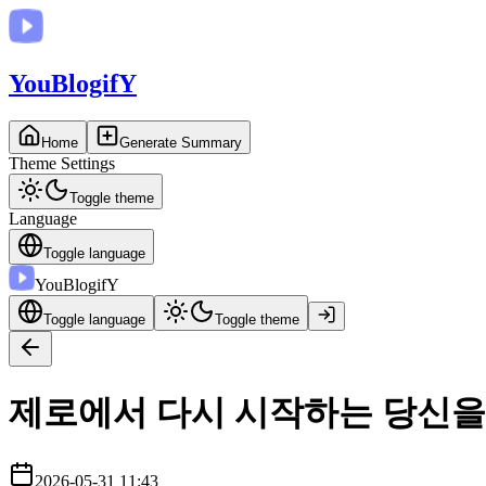
You
BlogifY
Home
Generate Summary
Theme Settings
Toggle theme
Language
Toggle language
You
BlogifY
Toggle language
Toggle theme
제로에서 다시 시작하는 당신을
2026-05-31 11:43