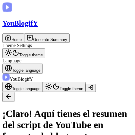
You
BlogifY
Home
Generate Summary
Theme Settings
Toggle theme
Language
Toggle language
You
BlogifY
Toggle language
Toggle theme
¡Claro! Aquí tienes el resumen
del script de YouTube en