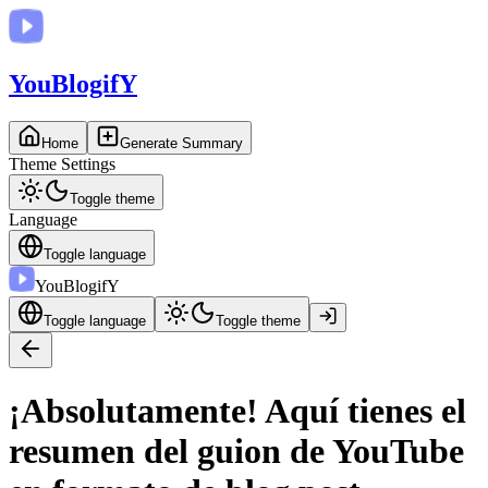
You
BlogifY
Home
Generate Summary
Theme Settings
Toggle theme
Language
Toggle language
You
BlogifY
Toggle language
Toggle theme
¡Absolutamente! Aquí tienes el
resumen del guion de YouTube