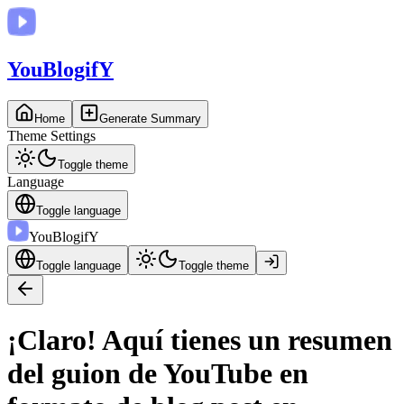
You
BlogifY
Home
Generate Summary
Theme Settings
Toggle theme
Language
Toggle language
You
BlogifY
Toggle language
Toggle theme
¡Claro! Aquí tienes un resumen
del guion de YouTube en