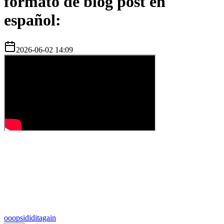
formato de blog post en
español:
2026-06-02 14:09
o
oopsididitagain