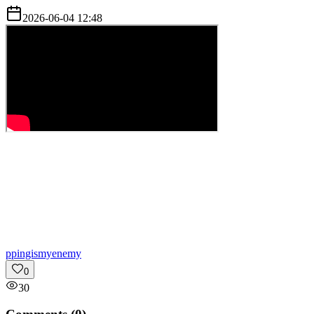
2026-06-04 12:48
p
pingismyenemy
0
30