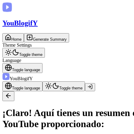
You
BlogifY
Home
Generate Summary
Theme Settings
Toggle theme
Language
Toggle language
You
BlogifY
Toggle language
Toggle theme
¡Claro! Aquí tienes un resumen 
YouTube proporcionado: