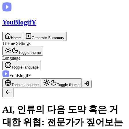
You
BlogifY
Home
Generate Summary
Theme Settings
Toggle theme
Language
Toggle language
You
BlogifY
Toggle language
Toggle theme
AI, 인류의 다음 도약 혹은 거
대한 위협: 전문가가 짚어보는