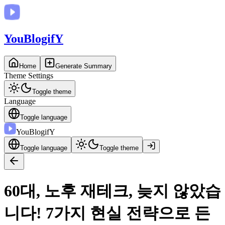
You
BlogifY
Home
Generate Summary
Theme Settings
Toggle theme
Language
Toggle language
You
BlogifY
Toggle language
Toggle theme
60대, 노후 재테크, 늦지 않았습
니다! 7가지 현실 전략으로 든