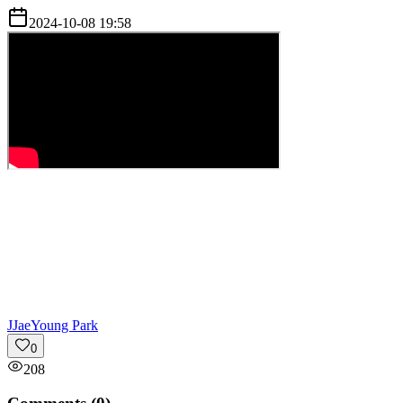
2024-10-08 19:58
J
JaeYoung Park
0
208