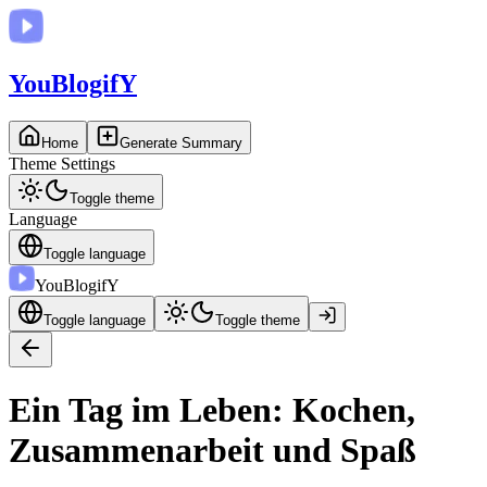
You
BlogifY
Home
Generate Summary
Theme Settings
Toggle theme
Language
Toggle language
You
BlogifY
Toggle language
Toggle theme
Ein Tag im Leben: Kochen,
Zusammenarbeit und Spaß