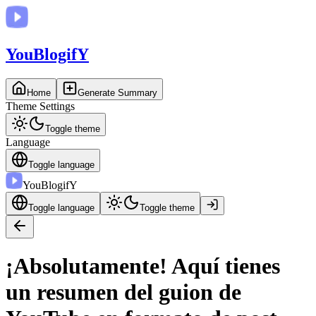
You
BlogifY
Home
Generate Summary
Theme Settings
Toggle theme
Language
Toggle language
You
BlogifY
Toggle language
Toggle theme
¡Absolutamente! Aquí tienes
un resumen del guion de