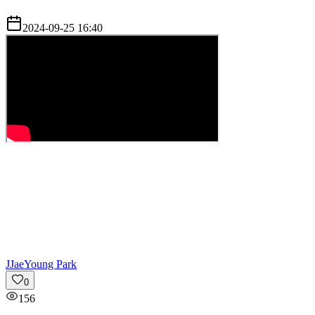
2024-09-25 16:40
J
JaeYoung Park
0
156