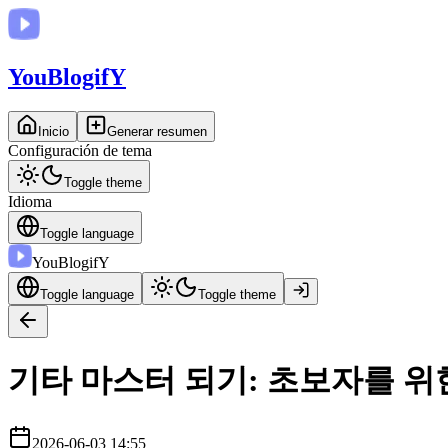
You
BlogifY
Inicio
Generar resumen
Configuración de tema
Toggle theme
Idioma
Toggle language
You
BlogifY
Toggle language
Toggle theme
기타 마스터 되기: 초보자를 위한
2026-06-03 14:55