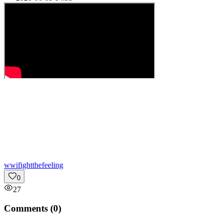
w
wifightthefeeling
0
27
Comments (
0
)