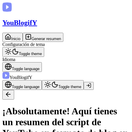
You
BlogifY
Inicio
Generar resumen
Configuración de tema
Toggle theme
Idioma
Toggle language
You
BlogifY
Toggle language
Toggle theme
¡Absolutamente! Aquí tienes
un resumen del script de