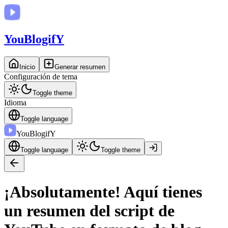
You
BlogifY
Inicio
Generar resumen
Configuración de tema
Toggle theme
Idioma
Toggle language
You
BlogifY
Toggle language
Toggle theme
¡Absolutamente! Aquí tienes
un resumen del script de