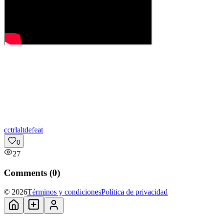
c
ctrlaltdefeat
0
27
Comments (
0
)
© 2026
Términos y condiciones
Política de privacidad