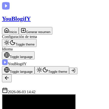
You
BlogifY
Inicio
Generar resumen
Configuración de tema
Toggle theme
Idioma
Toggle language
You
BlogifY
Toggle language
Toggle theme
2026-06-03 14:42