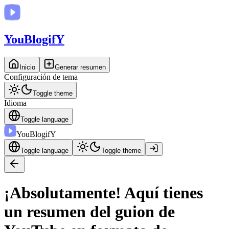
You
BlogifY
Inicio
Generar resumen
Configuración de tema
Toggle theme
Idioma
Toggle language
You
BlogifY
Toggle language
Toggle theme
¡Absolutamente! Aquí tienes
un resumen del guion de