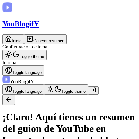
You
BlogifY
Inicio
Generar resumen
Configuración de tema
Toggle theme
Idioma
Toggle language
You
BlogifY
Toggle language
Toggle theme
¡Claro! Aquí tienes un resumen
del guion de YouTube en