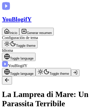
You
BlogifY
Inicio
Generar resumen
Configuración de tema
Toggle theme
Idioma
Toggle language
You
BlogifY
Toggle language
Toggle theme
La Lamprea di Mare: Un
Parassita Terribile