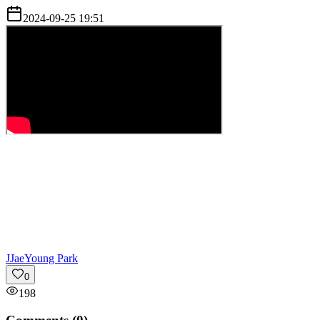
2024-09-25 19:51
J
JaeYoung Park
0
198