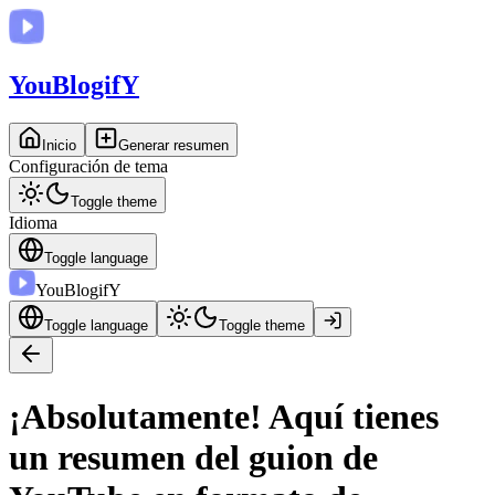
You
BlogifY
Inicio
Generar resumen
Configuración de tema
Toggle theme
Idioma
Toggle language
You
BlogifY
Toggle language
Toggle theme
¡Absolutamente! Aquí tienes
un resumen del guion de