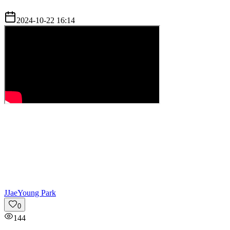
2024-10-22 16:14
J
JaeYoung Park
0
144