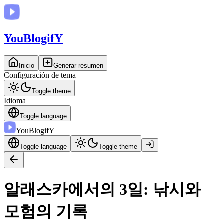
You
BlogifY
Inicio
Generar resumen
Configuración de tema
Toggle theme
Idioma
Toggle language
You
BlogifY
Toggle language
Toggle theme
알래스카에서의 3일: 낚시와
모험의 기록