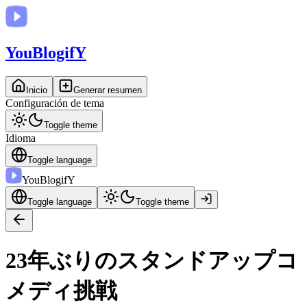
You
BlogifY
Inicio
Generar resumen
Configuración de tema
Toggle theme
Idioma
Toggle language
You
BlogifY
Toggle language
Toggle theme
23年ぶりのスタンドアップコ
メディ挑戦