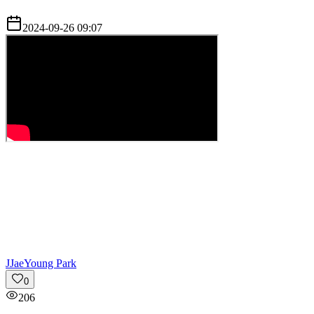
2024-09-26 09:07
J
JaeYoung Park
0
206