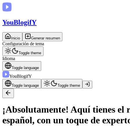
You
BlogifY
Inicio
Generar resumen
Configuración de tema
Toggle theme
Idioma
Toggle language
You
BlogifY
Toggle language
Toggle theme
¡Absolutamente! Aquí tienes el
español, con un toque de expe