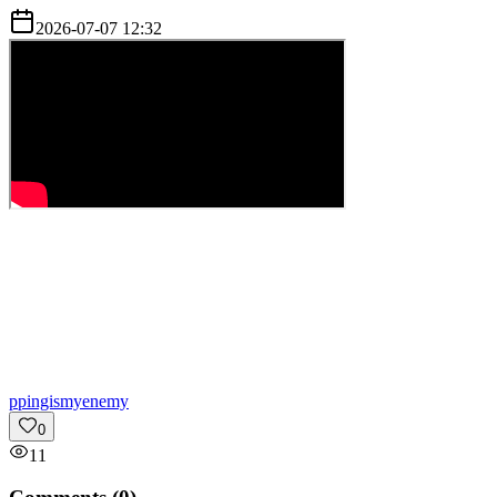
2026-07-07 12:32
p
pingismyenemy
0
11