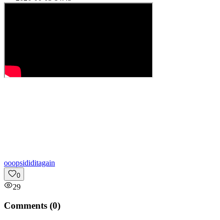
o
oopsididitagain
0
29
Comments (
0
)