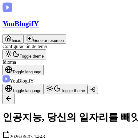
You
BlogifY
Inicio
Generar resumen
Configuración de tema
Toggle theme
Idioma
Toggle language
You
BlogifY
Toggle language
Toggle theme
인공지능, 당신의 일자리를 빼앗
2026-06-03 14:43