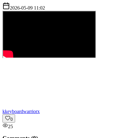
2026-05-09 11:02
k
keyboardwarriorx
0
25