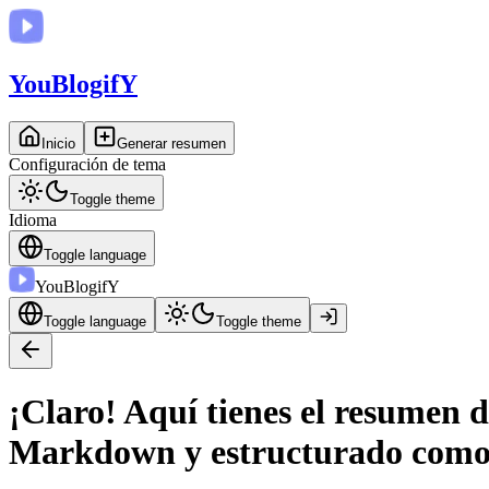
You
BlogifY
Inicio
Generar resumen
Configuración de tema
Toggle theme
Idioma
Toggle language
You
BlogifY
Toggle language
Toggle theme
¡Claro! Aquí tienes el resumen 
Markdown y estructurado como l