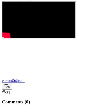
e
error404brain
0
31
Comments (
0
)