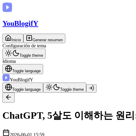
You
BlogifY
Inicio
Generar resumen
Configuración de tema
Toggle theme
Idioma
Toggle language
You
BlogifY
Toggle language
Toggle theme
ChatGPT, 5살도 이해하는 원
2026-06-01 15:59