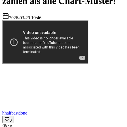
zählen als alle Chart-Muster!
2026-03-29 10:46
h
halfpastdone
0
26