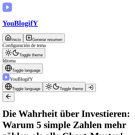
You
BlogifY
Inicio
Generar resumen
Configuración de tema
Toggle theme
Idioma
Toggle language
You
BlogifY
Toggle language
Toggle theme
Die Wahrheit über Investieren:
Warum 5 simple Zahlen mehr