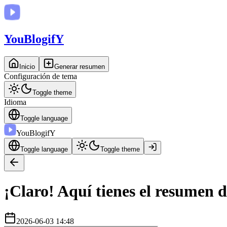
You
BlogifY
Inicio
Generar resumen
Configuración de tema
Toggle theme
Idioma
Toggle language
You
BlogifY
Toggle language
Toggle theme
¡Claro! Aquí tienes el resumen 
2026-06-03 14:48