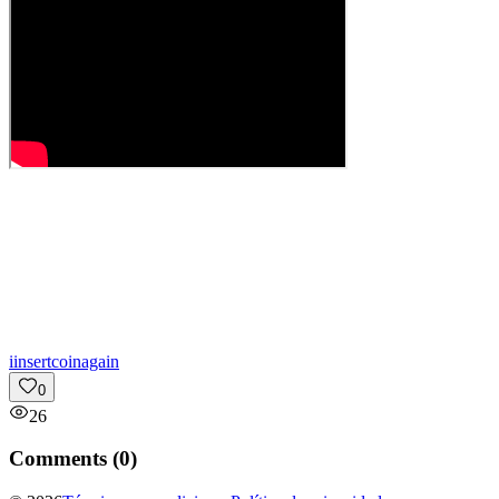
i
insertcoinagain
0
26
Comments (
0
)