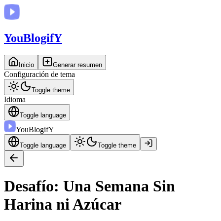
You
BlogifY
Inicio
Generar resumen
Configuración de tema
Toggle theme
Idioma
Toggle language
You
BlogifY
Toggle language
Toggle theme
Desafío: Una Semana Sin
Harina ni Azúcar