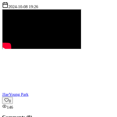
2024-10-08 19:26
J
JaeYoung Park
0
146