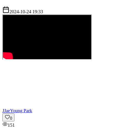
2024-10-24 19:33
J
JaeYoung Park
0
151