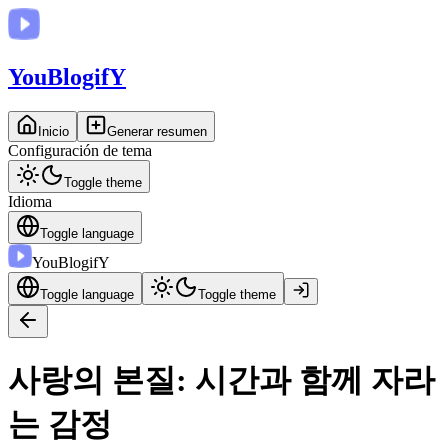
You
BlogifY
Inicio
Generar resumen
Configuración de tema
Toggle theme
Idioma
Toggle language
You
BlogifY
Toggle language
Toggle theme
사랑의 본질: 시간과 함께 자라
는 감정