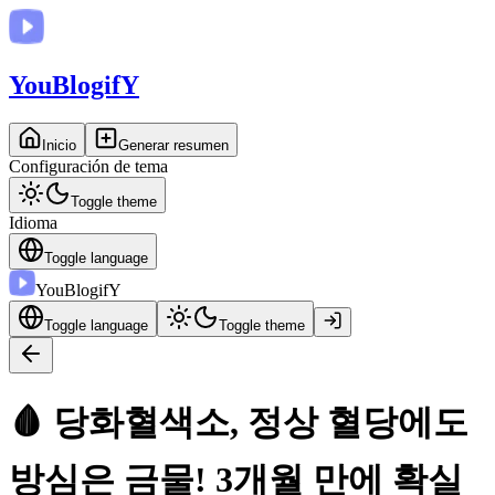
You
BlogifY
Inicio
Generar resumen
Configuración de tema
Toggle theme
Idioma
Toggle language
You
BlogifY
Toggle language
Toggle theme
🩸 당화혈색소, 정상 혈당에도
방심은 금물! 3개월 만에 확실