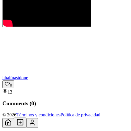
h
halfpastdone
0
13
Comments (
0
)
© 2026
Términos y condiciones
Política de privacidad