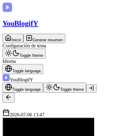
You
BlogifY
Inicio
Generar resumen
Configuración de tema
Toggle theme
Idioma
Toggle language
You
BlogifY
Toggle language
Toggle theme
2026-07-06 13:47