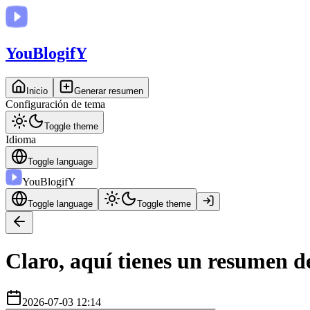
You
BlogifY
Inicio
Generar resumen
Configuración de tema
Toggle theme
Idioma
Toggle language
You
BlogifY
Toggle language
Toggle theme
Claro, aquí tienes un resumen d
2026-07-03 12:14