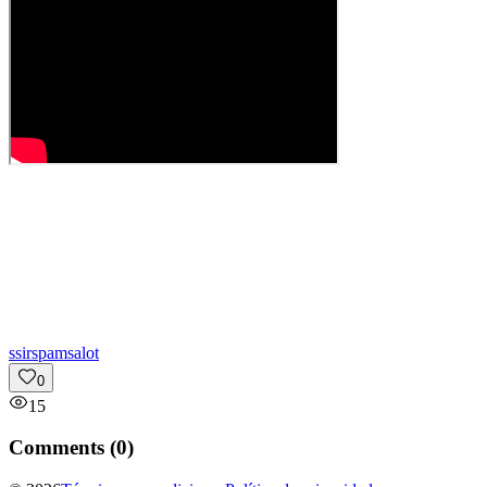
s
sirspamsalot
0
15
Comments (
0
)