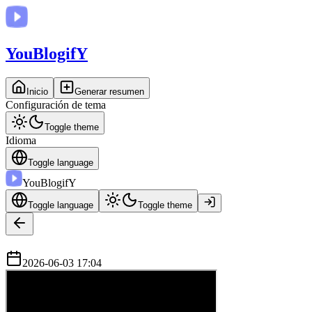
You
BlogifY
Inicio
Generar resumen
Configuración de tema
Toggle theme
Idioma
Toggle language
You
BlogifY
Toggle language
Toggle theme
2026-06-03 17:04