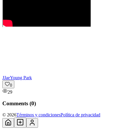
J
JaeYoung Park
0
29
Comments (
0
)
© 2026
Términos y condiciones
Política de privacidad