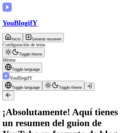
You
BlogifY
Inicio
Generar resumen
Configuración de tema
Toggle theme
Idioma
Toggle language
You
BlogifY
Toggle language
Toggle theme
¡Absolutamente! Aquí tienes
un resumen del guion de