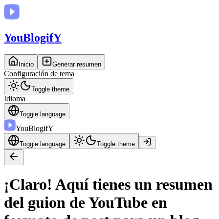
You
BlogifY
Inicio
Generar resumen
Configuración de tema
Toggle theme
Idioma
Toggle language
You
BlogifY
Toggle language
Toggle theme
¡Claro! Aquí tienes un resumen
del guion de YouTube en