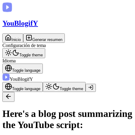
You
BlogifY
Inicio
Generar resumen
Configuración de tema
Toggle theme
Idioma
Toggle language
You
BlogifY
Toggle language
Toggle theme
Here's a blog post summarizing
the YouTube script: