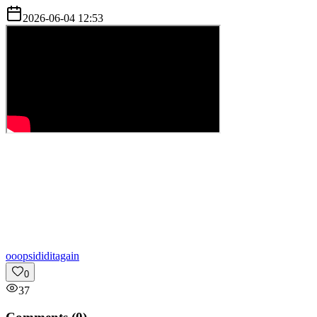
2026-06-04 12:53
o
oopsididitagain
0
37