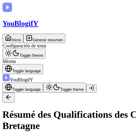
You
BlogifY
Inicio
Generar resumen
Configuración de tema
Toggle theme
Idioma
Toggle language
You
BlogifY
Toggle language
Toggle theme
Résumé des Qualifications des 
Bretagne