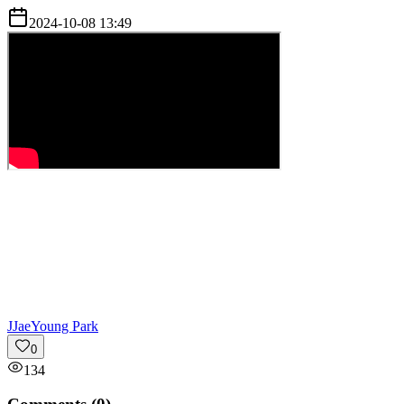
2024-10-08 13:49
J
JaeYoung Park
0
134