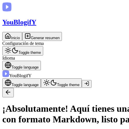
You
BlogifY
Inicio
Generar resumen
Configuración de tema
Toggle theme
Idioma
Toggle language
You
BlogifY
Toggle language
Toggle theme
¡Absolutamente! Aquí tienes un
con formato Markdown, listo par