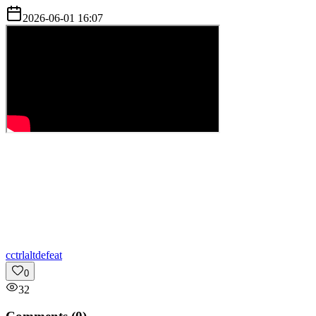
2026-06-01 16:07
c
ctrlaltdefeat
0
32