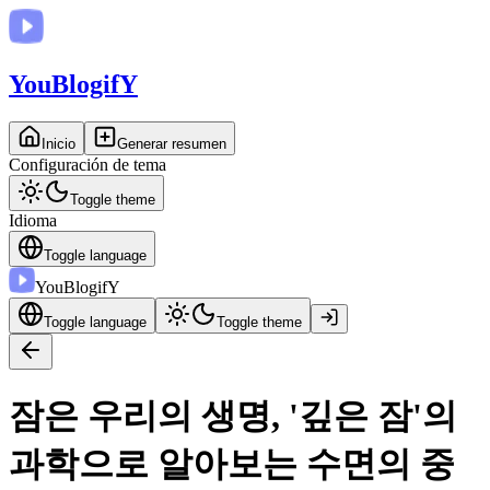
You
BlogifY
Inicio
Generar resumen
Configuración de tema
Toggle theme
Idioma
Toggle language
You
BlogifY
Toggle language
Toggle theme
잠은 우리의 생명, '깊은 잠'의
과학으로 알아보는 수면의 중