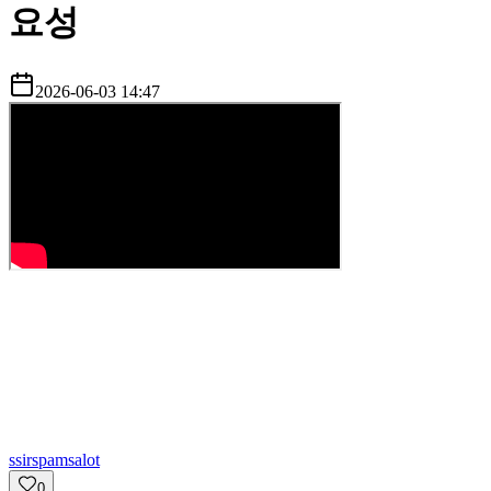
요성
2026-06-03 14:47
s
sirspamsalot
0