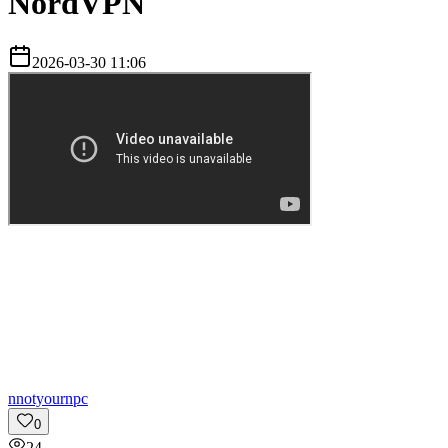
NordVPN
2026-03-30 11:06
n
notyournpc
0
24