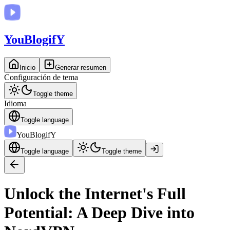
You
BlogifY
Inicio
Generar resumen
Configuración de tema
Toggle theme
Idioma
Toggle language
You
BlogifY
Toggle language
Toggle theme
Unlock the Internet's Full
Potential: A Deep Dive into