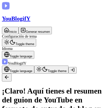
You
BlogifY
Inicio
Generar resumen
Configuración de tema
Toggle theme
Idioma
Toggle language
You
BlogifY
Toggle language
Toggle theme
¡Claro! Aquí tienes el resumen
del guion de YouTube en