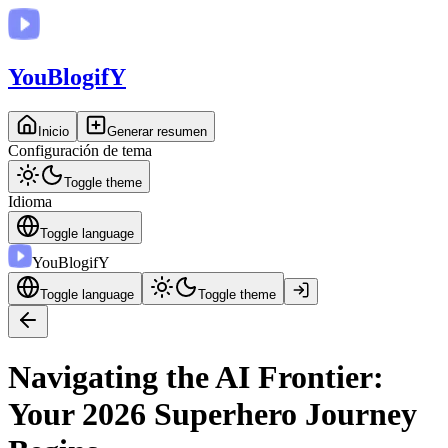
You
BlogifY
Inicio
Generar resumen
Configuración de tema
Toggle theme
Idioma
Toggle language
You
BlogifY
Toggle language
Toggle theme
Navigating the AI Frontier:
Your 2026 Superhero Journey