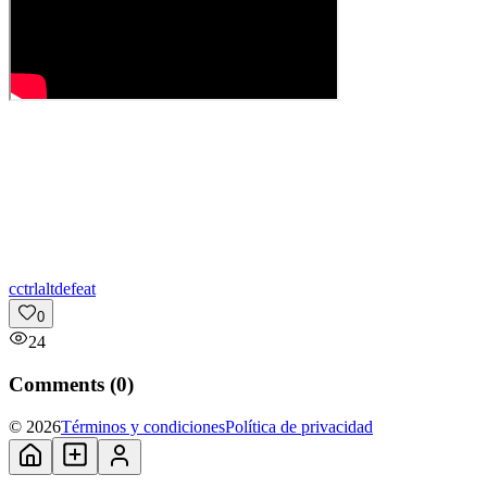
c
ctrlaltdefeat
0
24
Comments (
0
)
© 2026
Términos y condiciones
Política de privacidad