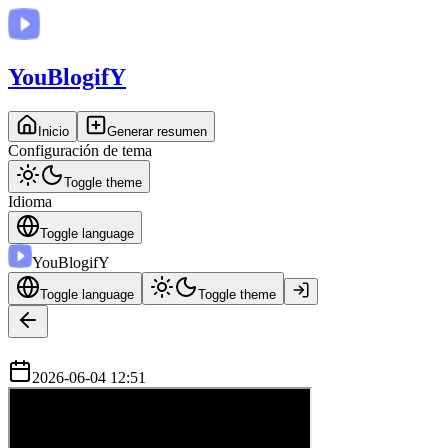
You
BlogifY
Inicio
Generar resumen
Configuración de tema
Toggle theme
Idioma
Toggle language
You
BlogifY
Toggle language
Toggle theme
2026-06-04 12:51