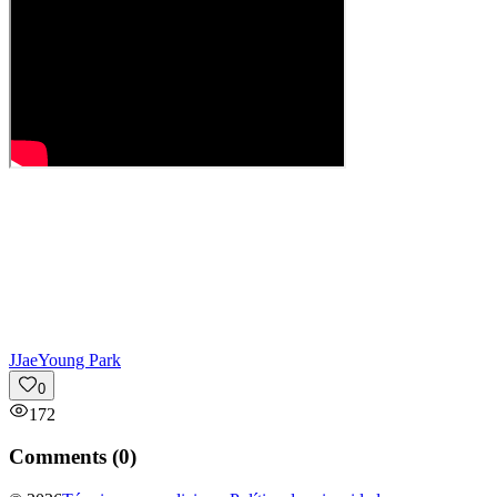
J
JaeYoung Park
0
172
Comments (
0
)