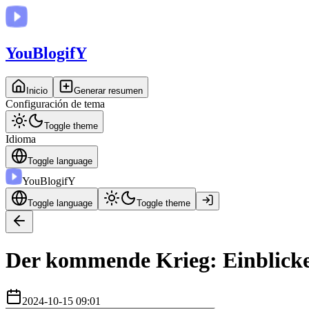
You
BlogifY
Inicio
Generar resumen
Configuración de tema
Toggle theme
Idioma
Toggle language
You
BlogifY
Toggle language
Toggle theme
Der kommende Krieg: Einblicke 
2024-10-15 09:01