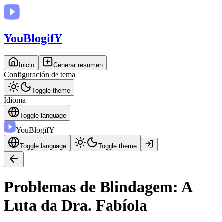
You
BlogifY
Inicio
Generar resumen
Configuración de tema
Toggle theme
Idioma
Toggle language
You
BlogifY
Toggle language
Toggle theme
Problemas de Blindagem: A
Luta da Dra. Fabíola