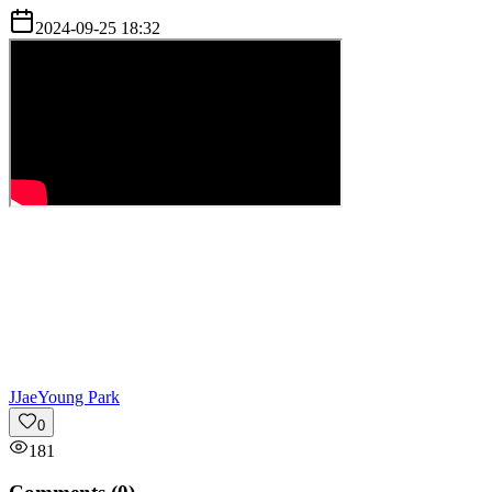
2024-09-25 18:32
J
JaeYoung Park
0
181