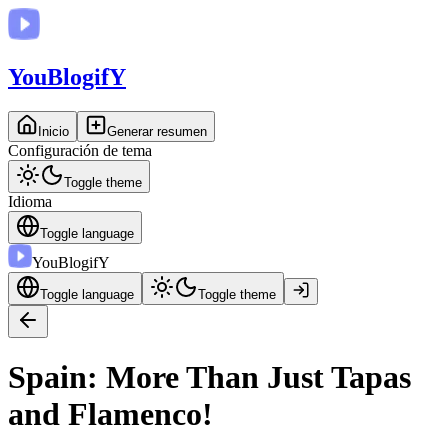
You
BlogifY
Inicio
Generar resumen
Configuración de tema
Toggle theme
Idioma
Toggle language
You
BlogifY
Toggle language
Toggle theme
Spain: More Than Just Tapas
and Flamenco!