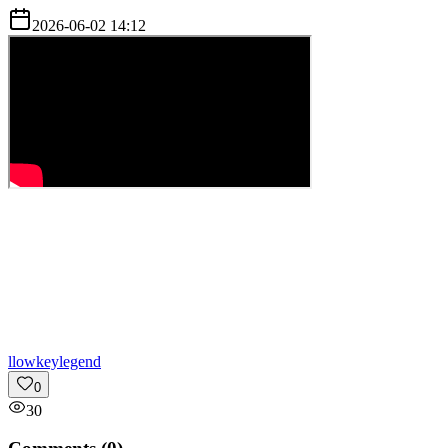
2026-06-02 14:12
l
lowkeylegend
0
30