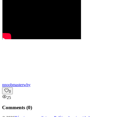
n
noobmasterwhy
0
25
Comments (
0
)