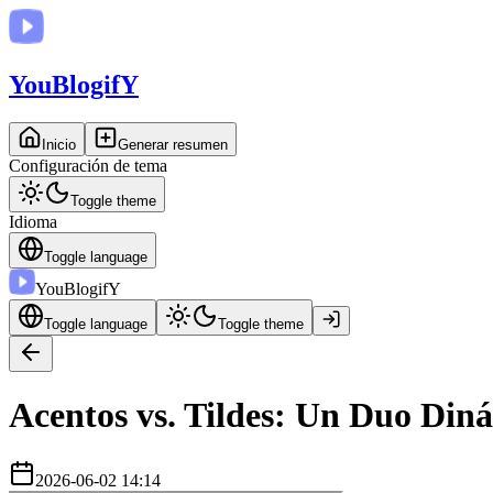
You
BlogifY
Inicio
Generar resumen
Configuración de tema
Toggle theme
Idioma
Toggle language
You
BlogifY
Toggle language
Toggle theme
Acentos vs. Tildes: Un Duo Din
2026-06-02 14:14