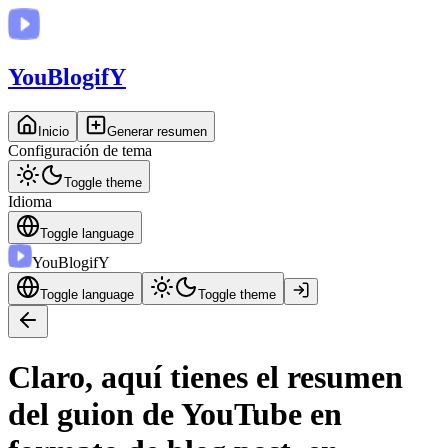
You
BlogifY
Inicio
Generar resumen
Configuración de tema
Toggle theme
Idioma
Toggle language
You
BlogifY
Toggle language
Toggle theme
Claro, aquí tienes el resumen
del guion de YouTube en